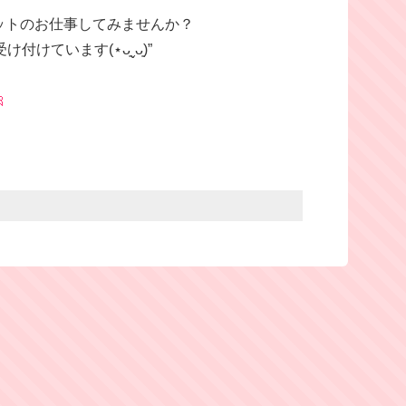
ットのお仕事してみませんか？
けています(⋆ᴗ͈ˬᴗ͈)”
