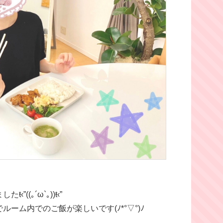
(｡´ω`｡))ŧ‹”
ーム内でのご飯が楽しいです(ﾉ*°▽°)ﾉ