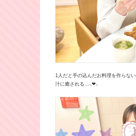
1人だと手の込んだお料理を作らな
汁に癒される…⸜❤︎⸝‍