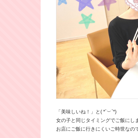
「美味しいね！」と( *´︶`*)
女の子と同じタイミングでご飯にしましたŧ‹”(
お店にご飯に行きにくいご時世なのでル