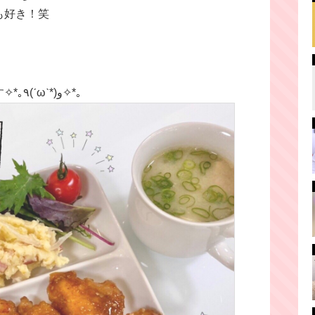
も好き！笑
ご飯大好きな私にはたまらない日です✧*｡٩(ˊωˋ*)و✧*｡