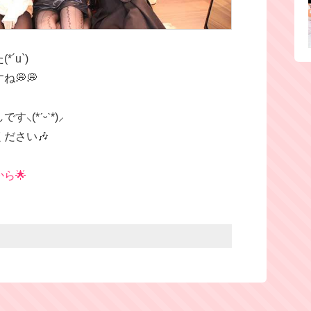
´u`)
💭💭
*ˊᵕˋ*)⸝‬
ださい🎶
ら🌟