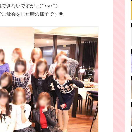
いですが…( ˘ •ω• ˘ )
ご飯会をした時の様子です🍽