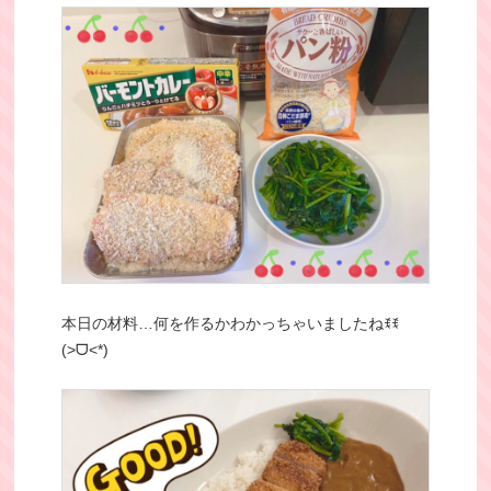
本日の材料…何を作るかわかっちゃいましたねꉂꉂ
(>ᗜ<*)