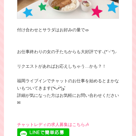
付け合わせとサラダはお好みの量で🥗
お仕事終わりの女の子たちからも大好評です‪⸜(*ˊᵕˋ*)⸝‬
リクエストがあればお応えしちゃう…かも？！
福岡ライブインでチャットのお仕事を始めるとまかな
いもついてきます(*•̀ᴗ•́*)و ̑̑
詳細が気になった方はお気軽にお問い合わせください
✉
チャットレディの求人募集はこちら🎶