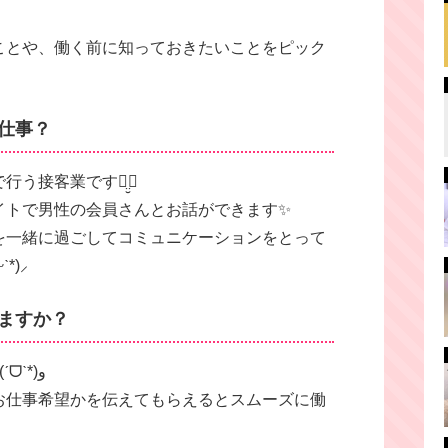
ことや、働く前に知っておきたいことをピック
お仕事？
接客業ですꪔ̤̮‪♡
イトで男性の会員さんとお話ができます✨
を一緒に過ごしてコミュニケーションをとって
)⸝‬
きますか？
面接後にすぐにお仕事ができますよ٩(ˊᗜˋ*)و
お仕事希望かを伝えてもらえるとスムーズに働