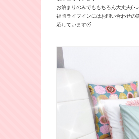
お泊まりのみでももちろん大丈夫( •̀ᴗ•́ 
福岡ライブインにはお問い合わせの
応していますᰔᩚ